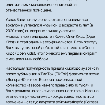
один из самых молодых исполнителей на
отечественной поп-сцене.
Успех Вани не случаен: с детства он занимался
вокалом и увлекался музыкой. В возрасте 15 лет (в
2020 году) он впервые принял участие в
музыкальном телепроекте «Хочу с Опен Кидс (Open
Kids)» и стал одним из его финалистов. В том же году
Ваня выпустил свой дебютный клип вместе с Опен
Кидс (Open Kids), что принесло ему первый контракт
с музыкальным лейблом.
Настоящая популярность пришла к молодому артисту
после публикации в Тик Ток (TikTok) фрагмента песни
«Венера-Юпитер». Всего за несколько дней
количество каверов на него превысило 10 тысяч, и
Ваня решился на запись полноценного трека. Именно
эта песня принесла ему широкую известность и со
временем – статус лауреата рейтинга Форбс (Forbes)