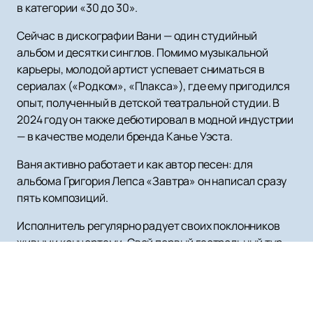
в категории «30 до 30».
Сейчас в дискографии Вани — один студийный
альбом и десятки синглов. Помимо музыкальной
карьеры, молодой артист успевает сниматься в
сериалах («Родком», «Плакса»), где ему пригодился
опыт, полученный в детской театральной студии. В
2024 году он также дебютировал в модной индустрии
— в качестве модели бренда Канье Уэста.
Ваня активно работает и как автор песен: для
альбома Григория Лепса «Завтра» он написал сразу
пять композиций.
Исполнитель регулярно радует своих поклонников
живыми концертами. Свой первый гастрольный тур
он провёл в 2023 году. Впереди — грандиозные планы,
работа над новыми песнями и встречи с фанатами в
разных городах.