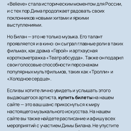
«Believe» стала историческим моментом для России,
и с тех пор Дима продолжает радовать своих
поклонников новыми хитами и яркими
выступлениями.
Но Билан — это не только музыка. Его талант
проявляется и в кино: он сыграл главные роли в таких
фильмах, как драма «Герой» и артхаусная
короткометражка «Театр абсурда». Также он подарил
свои голосовые способности персонажам
популярных мультфильмов, таких как «Тролли» и
«Холодное сердце».
Если вы хотите лично увидеть и услышать этого
выдающегося артиста,
купить билеты
на нашем
сайте — это ваш шанс прикоснуться к миру
настоящего музыкального искусства. На нашем
сайте вы также найдете расписание и афишу всех
мероприятий с участием Димы Билана. Не упустите