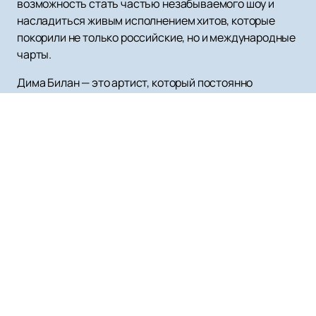
возможность стать частью незабываемого шоу и
насладиться живым исполнением хитов, которые
покорили не только российские, но и международные
чарты.
Дима Билан — это артист, который постоянно
удивляет и вдохновляет, и его концерты — это всегда
взрыв эмоций и энергии. Не упустите шанс стать
частью этого праздника музыки!
Заказ и бронирование
ПРЕМИЯ МУЗ-ТВ 2027
+7 (499) 302-15-93