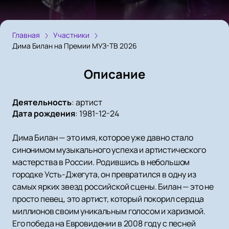
Главная
Участники
Дима Билан на Премии МУЗ-ТВ 2026
Описание
Деятельность
:
артист
Дата рождения
:
1981-12-24
Дима Билан — это имя, которое уже давно стало
синонимом музыкального успеха и артистического
мастерства в России. Родившись в небольшом
городке Усть-Джегута, он превратился в одну из
самых ярких звезд российской сцены. Билан — это не
просто певец, это артист, который покорил сердца
миллионов своим уникальным голосом и харизмой.
Его победа на Евровидении в 2008 году с песней